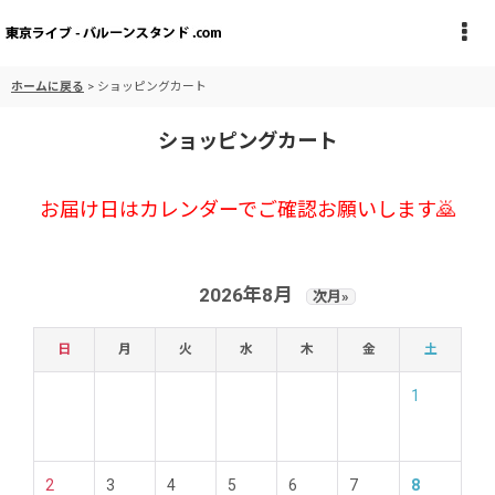
ホームに戻る
>
ショッピングカート
ショッピングカート
お届け日はカレンダーでご確認お願いします🙇
2026年8月
次月»
日
月
火
水
木
金
土
1
2
3
4
5
6
7
8