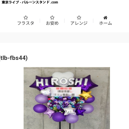
フラスタ
お安め
アレンジ
ホーム
fbs44)