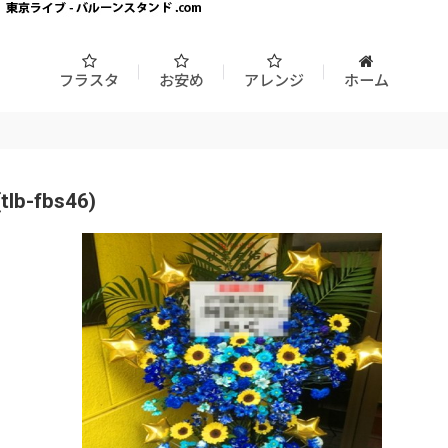
フラスタ
お安め
アレンジ
ホーム
fbs46)