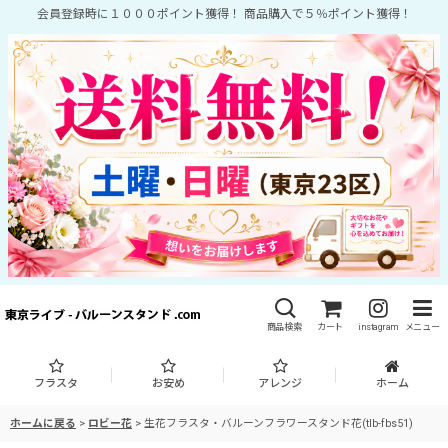
会員登録時に１０００ポイント獲得！ 商品購入で５％ポイント獲得！
商品検索
カート
instagram
メニュー
フラスタ
お安め
アレンジ
ホーム
ホームに戻る
>
ロビー花
>
生花フラスタ・バルーンフラワースタンド花(tlb-fbs51)