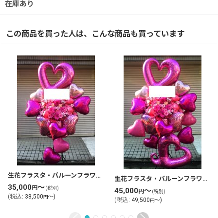
在庫あり
この商品を買った人は、こんな商品も買っています
生花フラスタ・バルーンフラワースタンド花(tlb-fbs03)
生花フラスタ・バルーンフラワースタンド花(tlb-fbs12)
35,000
～
円
(税別)
45,000
～
円
(税別)
(
税込
:
38,500
～
)
円
(
税込
:
49,500
～
)
円