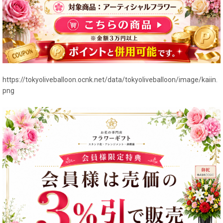
https://tokyoliveballoon.ocnk.net/data/tokyoliveballoon/image/kaiin.
png