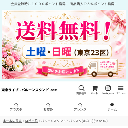
会員登録時に１０００ポイント獲得！ 商品購入で５％ポイント獲得！
商品検索
カート
instagram
メニュー
フラスタ
お安め
アレンジ
ホーム
ホームに戻る
>
ロビー花
>
バルーンスタンド・バルスタ(花なし)(tlb-bs-02)