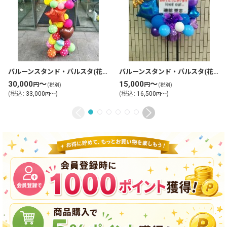
バルーンスタンド・バルスタ(花なし)(tlb-bs-04)
バルーンスタンド・バルスタ(花なし)(tlb-bs-17)
30,000
～
15,000
～
円
円
(税別)
(税別)
(
税込
:
33,000
～
)
(
税込
:
16,500
～
)
円
円