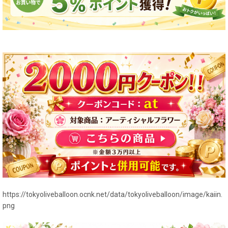
https://tokyoliveballoon.ocnk.net/data/tokyoliveballoon/image/kaiin.
png