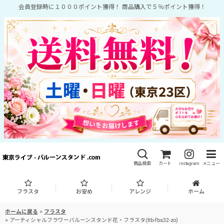
会員登録時に１０００ポイント獲得！ 商品購入で５％ポイント獲得！
商品検索
カート
instagram
メニュー
フラスタ
お安め
アレンジ
ホーム
ホームに戻る
>
フラスタ
>
アーティシャルフラワーバルーンスタンド花・フラスタ(tlb-fbs32-zo)