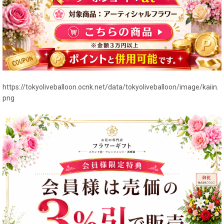
https://tokyoliveballoon.ocnk.net/data/tokyoliveballoon/image/kaiin.
png