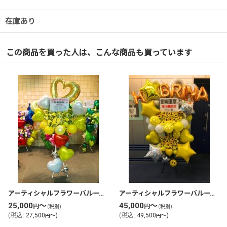
在庫あり
この商品を買った人は、こんな商品も買っています
アーティシャルフラワーバルーンスタンド花・フラスタ(tlb-fbs85-zo)
アーティシャルフラワーバルーンスタンド花・フラスタ(tlb-fbs103-zo)
25,000
～
45,000
～
円
円
(税別)
(税別)
(
税込
:
27,500
～
)
(
税込
:
49,500
～
)
円
円