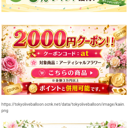
https://tokyoliveballoon.ocnk.net/data/tokyoliveballoon/image/kaiin.
png