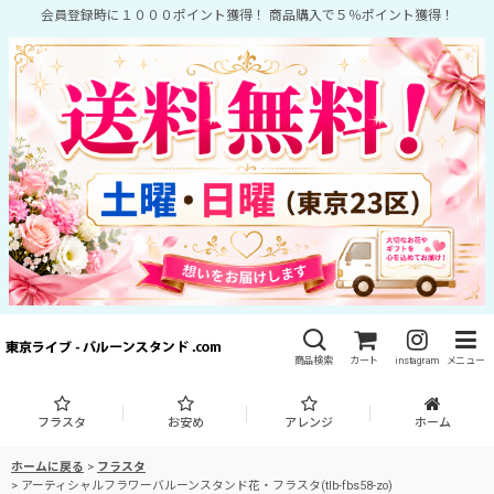
会員登録時に１０００ポイント獲得！ 商品購入で５％ポイント獲得！
商品検索
カート
instagram
メニュー
フラスタ
お安め
アレンジ
ホーム
ホームに戻る
>
フラスタ
>
アーティシャルフラワーバルーンスタンド花・フラスタ(tlb-fbs58-zo)