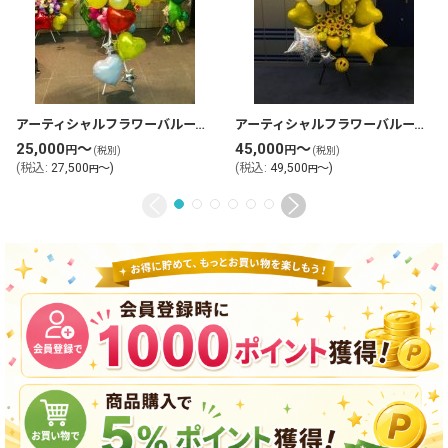
アーティシャルフラワーバルーンスタンド花・フラスタ(tlb-fbs85-zo)
アーティシャルフラワーバルーンスタンド花・フラスタ(tlb-fbs103-zo)
25,000
～
45,000
～
円
円
(税別)
(税別)
(
税込
:
27,500
～
)
(
税込
:
49,500
～
)
円
円