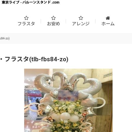
フラスタ
お安め
アレンジ
ホーム
-zo)
(tlb-fbs84-zo)