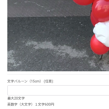
文字バルーン（15cm）
(任意)
:
最大20文字
英数字（大文字）１文字600円