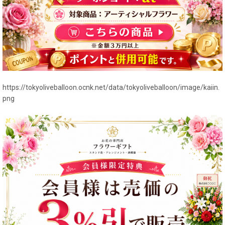
https://tokyoliveballoon.ocnk.net/data/tokyoliveballoon/image/kaiin.
png