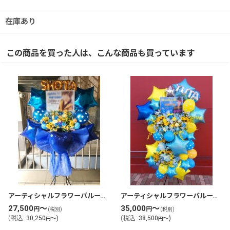
在庫あり
この商品を買った人は、こんな商品も買っています
アーティシャルフラワーバルーンスタンド花・フラスタ(tlb-fbs118-zo)
アーティシャルフラワーバルーンスタンド花・フラスタ(tlb-fbs32-zo)
27,500
～
35,000
～
円
円
(税別)
(税別)
(
税込
:
30,250
～
)
(
税込
:
38,500
～
)
円
円