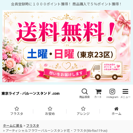
会員登録時に１０００ポイント獲得！ 商品購入で５％ポイント獲得！
商品検索
カート
instagram
メニュー
フラスタ
お安め
アレンジ
ホーム
ホームに戻る
>
フラスタ
>
アーティシャルフラワーバルーンスタンド花・フラスタ(tlb-fbs119-zo)