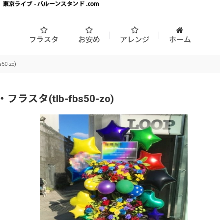
フラスタ
お安め
アレンジ
ホーム
-zo)
(tlb-fbs50-zo)