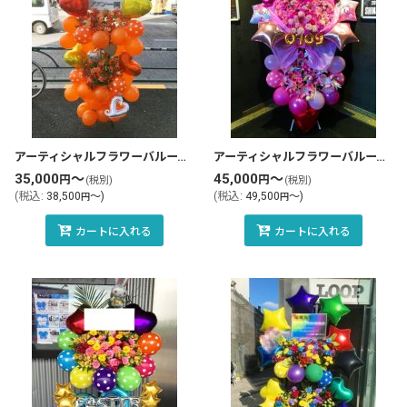
アーティシャルフラワーバルーンスタンド花・フラスタ(tlb-fbs81-zo)
アーティシャルフラワーバルーンスタンド花・フラスタ(tlb-fbs51-zo)
35,000
～
45,000
～
円
円
(税別)
(税別)
(
税込
:
38,500
～
)
(
税込
:
49,500
～
)
円
円
カートに入れる
カートに入れる