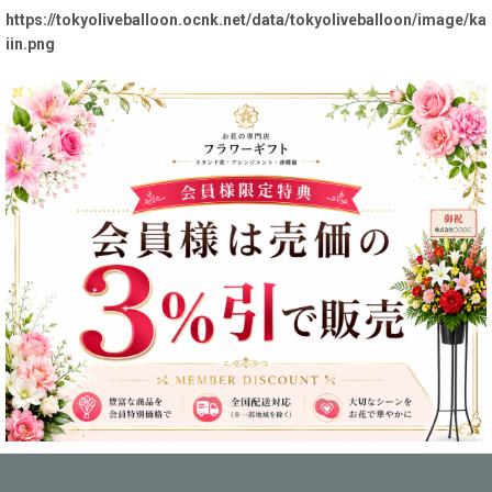
https://tokyoliveballoon.ocnk.net/data/tokyoliveballoon/image/ka
iin.png