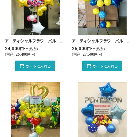
絞り込む
アーティシャルフラワーバルーンスタンド花・フラスタ(tlb-fbs74-zo)
アーティシャルフラワーバルーンスタンド花・フラスタ(tlb-fbs82-zo)
24,000
～
25,000
～
円
円
(税別)
(税別)
(
税込
:
26,400
～
)
(
税込
:
27,500
～
)
円
円
カートに入れる
カートに入れる