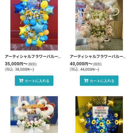
アーティシャルフラワーバルーンスタンド花・フラスタ(tlb-fbs32-zo)
アーティシャルフラワーバルーンスタンド花・フラスタ(tlb-fbs84-zo)
35,000
～
40,000
～
円
円
(税別)
(税別)
(
税込
:
38,500
～
)
(
税込
:
44,000
～
)
円
円
カートに入れる
カートに入れる