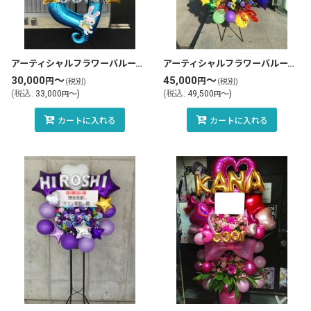
アーティシャルフラワーバルーンスタンド花・フラスタ(tlb-fbs09-zo)
アーティシャルフラワーバルーンスタンド花・フラスタ(tlb-fbs50-zo)
30,000
～
45,000
～
円
円
(税別)
(税別)
(
税込
:
33,000
～
)
(
税込
:
49,500
～
)
円
円
カートに入れる
カートに入れる