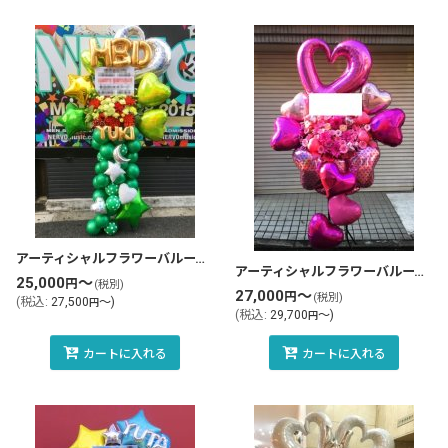
アーティシャルフラワーバルーンスタンド花・フラスタ(tlb-fbs114-zo)
アーティシャルフラワーバルーンスタンド花・フラスタ(tlb-fbs03-zo)
25,000
～
円
(税別)
27,000
～
円
(税別)
(
税込
:
27,500
～
)
円
(
税込
:
29,700
～
)
円
カートに入れる
カートに入れる