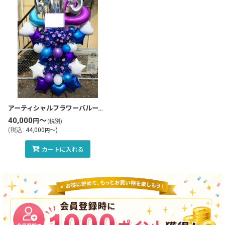
アーティシャルフラワーバルーンスタンド花・フラスタ(tlb-fbs08-zo)
40,000
～
円
(税別)
(
税込
:
44,000
～
)
円
カートに入れる