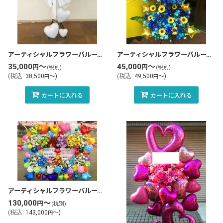
アーティシャルフラワーバルーンスタンド花・フラスタ(tlb-fbs61-zo)
アーティシャルフラワーバルーンスタンド花・フラスタ(tlb-fbs46-zo)
35,000
～
45,000
～
円
円
(税別)
(税別)
(
税込
:
38,500
～
)
(
税込
:
49,500
～
)
円
円
カートに入れる
カートに入れる
アーティシャルフラワーバルーンスタンド花・フラスタ連結(tlb-RN12-zo)
130,000
～
円
(税別)
(
税込
:
143,000
～
)
円