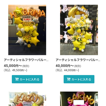
アーティシャルフラワーバルーンスタンド花・フラスタ(tlb-fbs103-zo)
アーティシャルフラワーバルーンスタンド花・フラスタ(tlb-fbs109-zo)
45,000
～
40,000
～
円
円
(税別)
(税別)
(
税込
:
49,500
～
)
(
税込
:
44,000
～
)
円
円
カートに入れる
カートに入れる