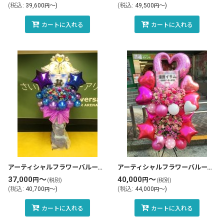
(
税込
:
39,600
～
)
(
税込
:
49,500
～
)
円
円
カートに入れる
カートに入れる
アーティシャルフラワーバルーンスタンド花・フラスタ(tlb-fbs113-zo)
アーティシャルフラワーバルーンスタンド花・フラスタ(tlb-fbs105-zo)
37,000
～
40,000
～
円
円
(税別)
(税別)
(
税込
:
40,700
～
)
(
税込
:
44,000
～
)
円
円
カートに入れる
カートに入れる