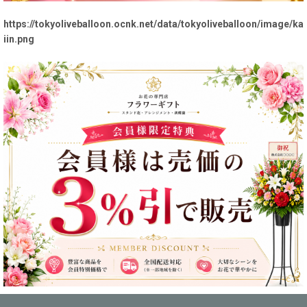
https://tokyoliveballoon.ocnk.net/data/tokyoliveballoon/image/ka
iin.png