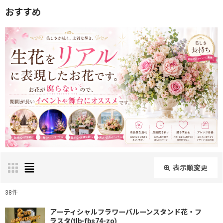
おすすめ
表示順変更
閉じる
38
件
表示数
:
アーティシャルフラワーバルーンスタンド花・フ
ラスタ(tlb-fbs74-zo)