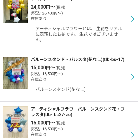
24,000
～
円
(税別)
並び順
:
(
税込
:
26,400
～
)
円
在庫あり
アーティシャルフラワーとは、 生花をリアル
絞り込む
に表現したお花です。 生花ではございませ
ん。
バルーンスタンド・バルスタ(花なし)(tlb-bs-17)
15,000
～
円
(税別)
(
税込
:
16,500
～
)
円
在庫あり
バルーンスタンド(花なし)
アーティシャルフラワーバルーンスタンド花・フ
ラスタ(tlb-fbs27-zo)
15,000
～
円
(税別)
(
税込
:
16,500
～
)
円
在庫あり